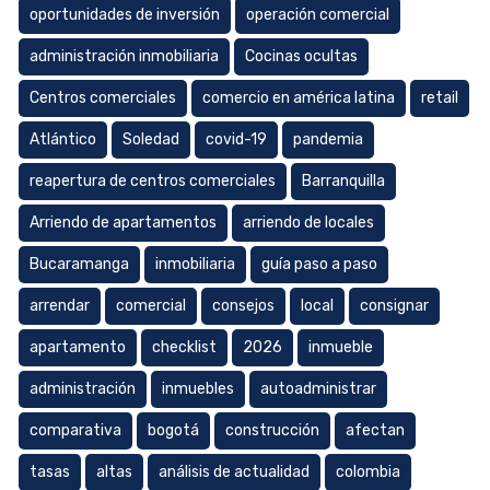
oportunidades de inversión
operación comercial
administración inmobiliaria
Cocinas ocultas
Centros comerciales
comercio en américa latina
retail
Atlántico
Soledad
covid-19
pandemia
reapertura de centros comerciales
Barranquilla
Arriendo de apartamentos
arriendo de locales
Bucaramanga
inmobiliaria
guía paso a paso
arrendar
comercial
consejos
local
consignar
apartamento
checklist
2026
inmueble
administración
inmuebles
autoadministrar
comparativa
bogotá
construcción
afectan
tasas
altas
análisis de actualidad
colombia