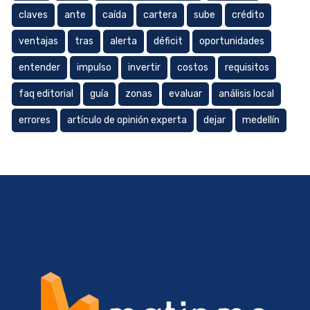
claves
ante
caída
cartera
sube
crédito
ventajas
tras
alerta
déficit
oportunidades
entender
impulso
invertir
costos
requisitos
faq editorial
guía
zonas
evaluar
análisis local
errores
artículo de opinión experta
dejar
medellín