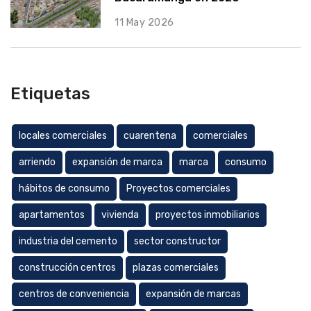
11 May 2026
Etiquetas
locales comerciales
cuarentena
comerciales
arriendo
expansión de marca
marca
consumo
hábitos de consumo
Proyectos comerciales
apartamentos
vivienda
proyectos inmobiliarios
industria del cemento
sector constructor
construcción centros
plazas comerciales
centros de conveniencia
expansión de marcas