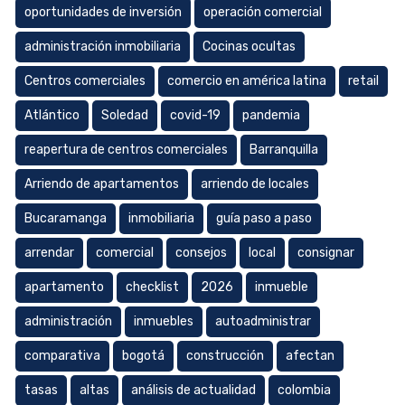
oportunidades de inversión
operación comercial
administración inmobiliaria
Cocinas ocultas
Centros comerciales
comercio en américa latina
retail
Atlántico
Soledad
covid-19
pandemia
reapertura de centros comerciales
Barranquilla
Arriendo de apartamentos
arriendo de locales
Bucaramanga
inmobiliaria
guía paso a paso
arrendar
comercial
consejos
local
consignar
apartamento
checklist
2026
inmueble
administración
inmuebles
autoadministrar
comparativa
bogotá
construcción
afectan
tasas
altas
análisis de actualidad
colombia