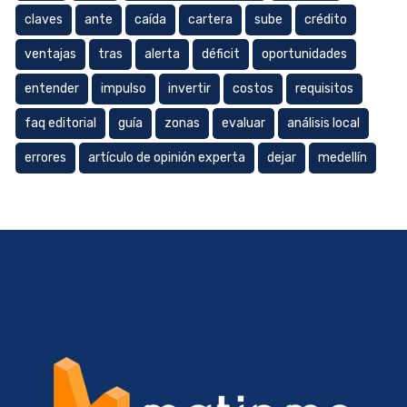
claves
ante
caída
cartera
sube
crédito
ventajas
tras
alerta
déficit
oportunidades
entender
impulso
invertir
costos
requisitos
faq editorial
guía
zonas
evaluar
análisis local
errores
artículo de opinión experta
dejar
medellín