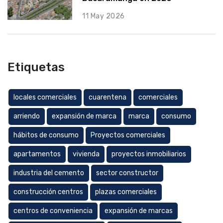
11 May 2026
Etiquetas
locales comerciales
cuarentena
comerciales
arriendo
expansión de marca
marca
consumo
hábitos de consumo
Proyectos comerciales
apartamentos
vivienda
proyectos inmobiliarios
industria del cemento
sector constructor
construcción centros
plazas comerciales
centros de conveniencia
expansión de marcas